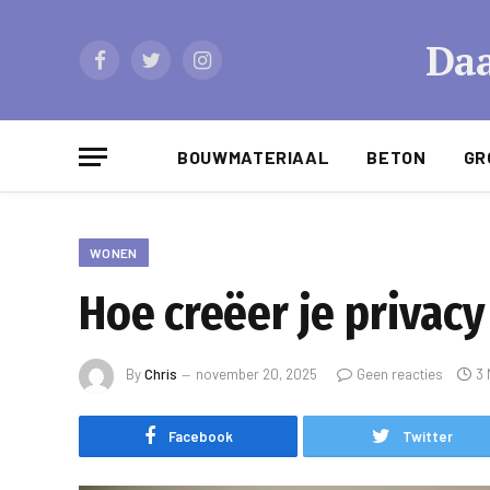
Daa
Facebook
Twitter
Instagram
BOUWMATERIAAL
BETON
GR
WONEN
Hoe creëer je privac
By
Chris
november 20, 2025
Geen reacties
3 
Facebook
Twitter