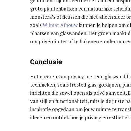
gebruiken. Tijdens een bezoek aan een inspir
grote plantenbakken een natuurlijke scheid
monstera’s of ficussen die niet alleen sfeer 
zoals
Wilmar Afbouw
kunnen je helpen om dit
plaatsen van glaswanden. Het groen maakt de
om privéruimtes af te bakenen zonder muren
Conclusie
Het creëren van privacy met een glaswand hoe
technieken, zoals frosted glas, gordijnen, p
inrichten die zowel open als privé aanvoelt.
van stijl en functionaliteit, mits je de juiste
inspiratie opgedaan om jouw ruimte te tran
ideeën en ontdek hoe je privacy en esthetiek