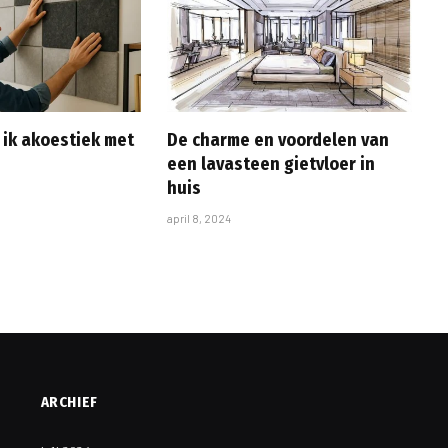
 ik akoestiek met
De charme en voordelen van
een lavasteen gietvloer in
huis
april 8, 2024
ARCHIEF