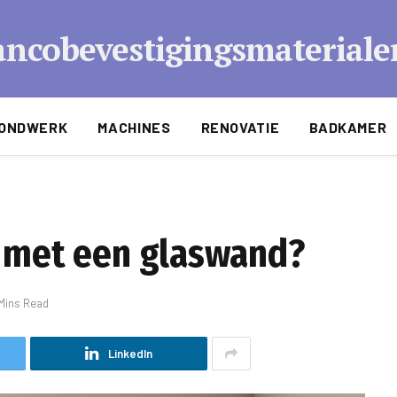
ncobevestigingsmateriale
ONDWERK
MACHINES
RENOVATIE
BADKAMER
y met een glaswand?
Mins Read
LinkedIn