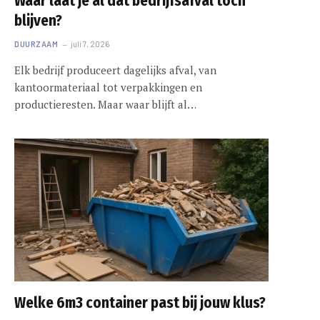
Waar laat je al dat bedrijfsafval toch
blijven?
DUURZAAM
juli 7, 2026
Elk bedrijf produceert dagelijks afval, van
kantoormateriaal tot verpakkingen en
productieresten. Maar waar blijft al…
Welke 6m3 container past bij jouw klus?