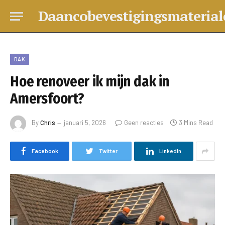
Daancobevestigingsmaterial
DAK
Hoe renoveer ik mijn dak in
Amersfoort?
By
Chris
januari 5, 2026
Geen reacties
3 Mins Read
Facebook
Twitter
LinkedIn