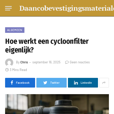
Daancobevestigingsmaterial
ALGEMEEN
Hoe werkt een cycloonfilter
eigenlijk?
By
Chris
september 16, 2025
Geen reacties
3 Mins Read
Facebook
Twitter
LinkedIn