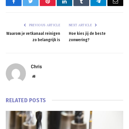
Facebook
Twitter
Pinterest
LinkedIn
Tumblr
Telegram
Emai
PREVIOUS ARTICLE
NEXT ARTICLE
Waarom je vetkanaal reinigen
Hoe kies jij de beste
zo belangrijk is
zonwering?
Chris
Website
RELATED
POSTS